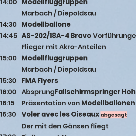
14:00
Modellfluggruppen
Marbach / Diepoldsau
14:30
Modellballone
14:45
AS-202/18A-4 Bravo
Vorführunge
Flieger mit Akro-Anteilen
15:00
Modellfluggruppen
Marbach / Diepoldsau
15:30
FMA Flyers
16:00
Absprung
Fallschirmspringer H
16:15
Präsentation von
Modellballonen
16:30
Voler avec les Oiseaux
abgesagt
Der mit den Gänsen fliegt